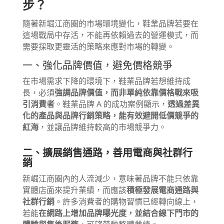
步？
隨著新堀江商圈的市場環境變化，鞋業品牌若要在
這場戰局中存活，不能再依賴過去的營運模式，而
需要採取更靈活的策略來應對市場的轉變。
一、強化品牌價值，避免價格競爭
在市場需求下降的環境下，鞋業品牌若想維持成
長，必須
強調品牌價值，而非單純依靠價格戰來吸
引消費者
。鞋業品牌 A 的成功案例顯示，
透過差異
化的產品與品牌行銷策略，能有效避開低價競爭的
紅海
，並讓品牌維持較高的市場競爭力。
二、擴展銷售通路，善用電商與社群行
銷
新崛江商圈內的人流減少，意味著品牌不能只依靠
實體店面來提升業績，而應該
積極發展電商通路與
社群行銷
。許多消費者的購物習慣已經轉向線上，
若能
在網路上增加品牌曝光度，並結合線下門市的