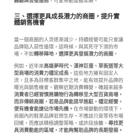
體驗與售後服務
，可望帶動整體業績。
三、選擇更具成長潛力的商圈，提升實
體銷售機會
當一個商圈的人流逐漸減少，持續經營可能只會讓
品牌陷入惡性循環，這時候，與其死守下滑的市
場，不如
轉移陣地，選擇更具發展潛力的商圈
。
例如，近年來
高雄夢時代、漢神巨蛋、草衙道等大
型商場的消費力穩定成長
，這些地方擁有固定人
流，且多為目標客群集中之地，能有效提升品牌的
曝光與銷售機會。觀察近期消費轉變，確越來越多
消費者已經習慣將購物行為轉移至大型百貨商場，
而非傳統商圈，若是品牌能提早進駐，穩定經營，
便有機會能搶佔市場先機。
在市場變動的環境下，
商圈內的鞋業品牌若想生存，不應該只是等待市場
回暖，而應該積極調整策略，或許段捨離、
尋找更
具消費動能的區域，才能夠幫助品牌的長期發展。