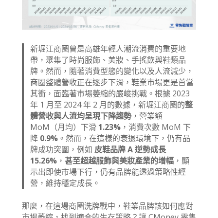
新堀江商圈曾是高雄年輕人潮流消費的重要地
帶，聚集了時尚服飾、美妝、手搖飲與鞋類品
牌。然而，隨著消費型態的變化以及人流減少，
商圈整體營收正在逐步下滑，鞋業市場更是首當
其衝，面臨著市場萎縮的嚴峻挑戰。根據 2023
年 1 月至 2024 年 2 月的數據，新堀江商圈的
整
體營收與人流均呈現下降趨勢
，營業額
MoM（月均）下滑
1.23%
，消費次數 MoM 下
降
0.9%
。然而，在這樣的衰退環境下，仍有品
牌成功突圍，例如
皮鞋品牌 A 逆勢成長
15.26%
，
甚至超越服飾與美妝產業的增幅
，顯
示出即使市場下行，仍有品牌能透過策略性經
營，維持穩定成長。
那麼，在這場商圈洗牌戰中，鞋業品牌該如何應對
市場萎縮，找到適合的生存策略？讓 CMoney 零售