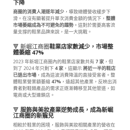
下降
商圈的消費人潮逐年減少
，導致總體營收緩步下
滑。在沒有顯著提升單次消費金額的情況下，
整體
市場萎縮成為不可避免的趨勢
。這對於需要高客流
量支撐的鞋業品牌來說，是一大挑戰。
🔻 新崛江商圈
鞋業店家數減少，市場整
體萎縮 47%
2023 年新堀江商圈內的鞋業店家數共有
7 家
，但
到了 2024 年只剩下
4 家
，這顯示
將近一半的鞋店
已退出市場
，成為這波消費降溫的直接受害者。整
體鞋業營業額萎縮
47%
，遠超其他產業，反映出消
費者對鞋類產品的需求正逐漸轉移至其他管道，如
電商或大型連鎖店。
🔻
服飾與美妝產業逆勢成長，成為新崛
江商圈的新寵兒
相較於鞋業的困境，服飾與美妝相關產業的營收在