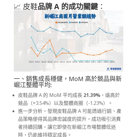
📈 皮鞋
品牌 A 的成功關鍵
：
一、銷售成長穩健，MoM 高於競品與新
崛江整體平均:
皮鞋品牌 A 的 MoM 平均成長
21.39%
，遠高於
競品（+3.54%）以及整體商圈（-1.23%）。
進一步分析，發現皮鞋品牌 A 可能透過行銷、產
品策略使得其品牌忠誠度的提升，成功吸引消費
者持續回購，讓它即使在新崛江市場整體低迷
時，仍能維持穩定成長。