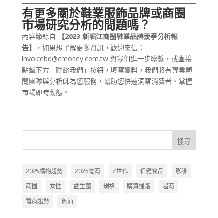
有更多關於鞋業服飾品牌或商圈
市場研究分析的問題嗎？
內容節錄自
【2023 新崛江商圈鞋業品牌競爭分析報
告】
，如果想了解更多資訊，歡迎來信：
invoicebd@cmoney.com.tw 與我們進一步聯繫，或直接
點擊下方「聯絡我們」按鈕，填寫資料，我們將有專業顧
問團隊與分析師為您服務，協助您快速洞察消費者、掌握
市場即時動態。
搜尋
2025購物趨勢
2025電商
Z世代
保健食品
咖啡
商圈
女性
益生菌
規格
購買通路
超商
電商趨勢
魚油