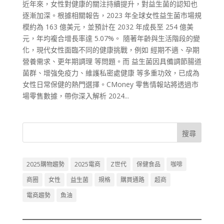
近年來，女性對健康的關注持續提升，對益生菌的認知也
逐漸加深。根據相關報告，2023 年全球女性益生菌市場規
模約為 163 億美元，並預計在 2032 年成長至 254 億美
元，年均複合增長率達 5.07%。 隨著年齡與生活階段的變
化，現代女性面臨不同的健康挑戰，例如 經期不適、孕期
營養需求、更年期調理 等問題。而 益生菌因具備調節腸道
菌群、增強免疫力、維護私密處健康 等多重功效，已成為
女性日常保健的熱門選擇。CMoney 零售情報站將透過市
場零售數據，帶你深入解析 2024...
搜尋
2025購物趨勢
2025電商
Z世代
保健食品
咖啡
商圈
女性
益生菌
規格
購買通路
超商
電商趨勢
魚油