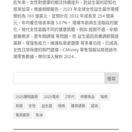
近年來，女性對健康的關注持續提升，對益生菌的認知也
逐漸加深。根據相關報告，2023 年全球女性益生菌市場規
模約為 163 億美元，並預計在 2032 年成長至 254 億美
元，年均複合增長率達 5.07%。 隨著年齡與生活階段的變
化，現代女性面臨不同的健康挑戰，例如 經期不適、孕期
營養需求、更年期調理 等問題。而 益生菌因具備調節腸道
菌群、增強免疫力、維護私密處健康 等多重功效，已成為
女性日常保健的熱門選擇。CMoney 零售情報站將透過市
場零售數據，帶你深入解析 2024...
搜尋
2025購物趨勢
2025電商
Z世代
保健食品
咖啡
商圈
女性
益生菌
規格
購買通路
超商
電商趨勢
魚油