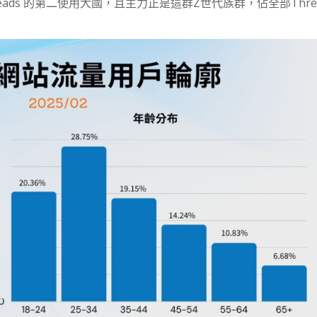
hreads 的第二使用大國，且主力正是這群Z世代族群，佔全部Thre