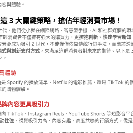
內容與體驗。
握這 3 大關鍵策略，搶佔年輕消費市場
！
的原生世代，他們從小就在網際網路、智慧型手機、AI 和社群媒體的環
年輕消費者不僅擁有強大的購買力，更
擁抱創新、快速學習新知
牌若要成功吸引 Z 世代，不能僅僅依靠傳統行銷手法，而應該透
模式與創新支付方式
，來滿足這群消費者對未來的期待。以下是
步。
消費體驗
otify 的播放清單、Netflix 的電影推薦，還是 TikTok 的
求的購物體驗。
品牌內容更具吸引力
ok、Instagram Reels、YouTube Shorts 等短影音
偏好互動性強、視覺吸引力高、內容有趣、高度共鳴的行銷方式，像