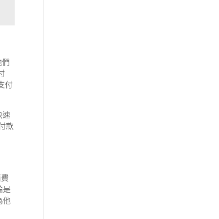
他們
付
支付
快速
付款
消費
論是
為他