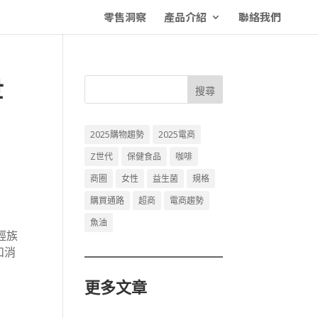
零售洞察
產品介紹
聯絡我們
世
搜尋
2025購物趨勢
2025電商
Z世代
保健食品
咖啡
商圈
女性
益生菌
規格
購買通路
超商
電商趨勢
魚油
輕族
和消
更多文章