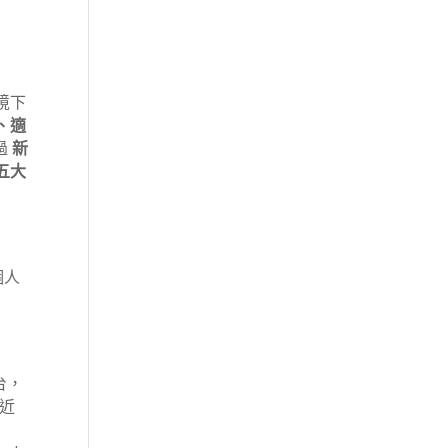
境下
、適
過
新
五大
個人
平台，
是近