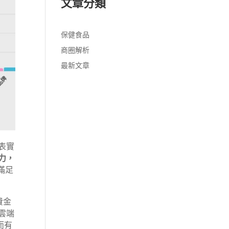
文章分類
保健食品
商圈解析
最新文章
表實
費力，
滿足
費金
雲端
而有