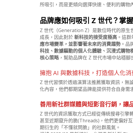
所吸引，而是更傾向選擇快速、便利的購物
品牌應如何吸引 Z 世代？掌
Z 世代（Generation Z）是數位時代
成長，因此對於
新科技的接受度極高
。這群
應市場變革，並影響著未來的消費趨勢
。品
科技、數據驅動的個人化體驗、沉浸式購物
核心策略
，幫助品牌在 Z 世代市場中站穩腳
擁抱 AI 與數據科技，打造個人化
Z 世代習慣於透過演算法推薦獲取資訊，無論是 Sp
化內容，他們都期望品牌能提供符合自身需
善用新社群媒體與短影音行銷，讓
Z 世代的資訊獲取方式已經從傳統搜尋引擎轉向 TikT
甚至近期竄升的脆(Threads)，他們更
期衍生的「不懂就問脆」的社群風氣。