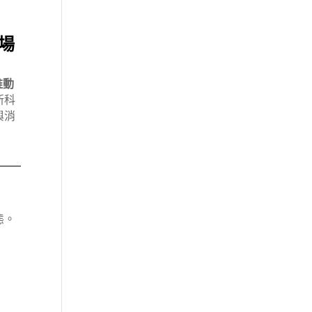
場
推動
新科
與消
我
態。