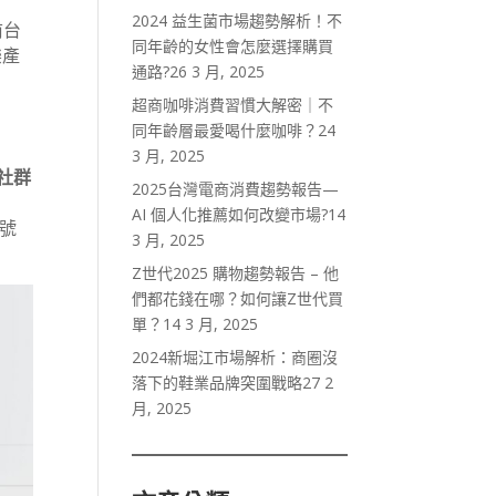
2024 益生菌市場趨勢解析！不
前台
同年齡的女性會怎麼選擇購買
樂產
通路?
26 3 月, 2025
超商咖啡消費習慣大解密｜不
同年齡層最愛喝什麼咖啡？
24
3 月, 2025
社群
2025台灣電商消費趨勢報告—
AI 個人化推薦如何改變市場?
14
色號
3 月, 2025
Z世代2025 購物趨勢報告 – 他
們都花錢在哪？如何讓Z世代買
單？
14 3 月, 2025
2024新堀江市場解析：商圈沒
落下的鞋業品牌突圍戰略
27 2
月, 2025